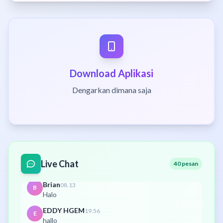
senin, 06 April 2026
Budi Suwono
06.31
B
selamat siang claudia botobudur 09, selamat
bergabung
Budi Suwono
10.28
B
Syaloms
Download Aplikasi
Budi Suwono
10.29
B
Dengarkan dimana saja
Rabu, 08 April 2016...sampai jumpa di aula cpm
Budi Suwono
10.29
B
worship night
Brian
03.48
B
Pagi
Admin Radio
04.01
A
Live Chat
40 pesan
syalom selamat hari minggu
Brian
08.13
B
Halo
EDDY HGEM
19.56
E
hallo