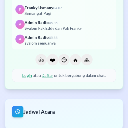
Franky Usmany
04.07
F
Semangat Pagi
Admin Radio
05.35
A
Syalom Pak Eddy dan Pak Franky
Admin Radio
05.33
A
syalom semuanya
👍
❤️
😊
🔥
🙏
Login
atau
Daftar
untuk bergabung dalam chat.
Jadwal Acara